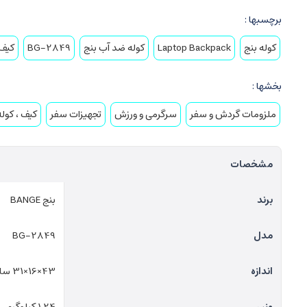
برچسبها :
کوله بنج
Laptop Backpack
کوله ضد آب بنج
BG-2849
کیف د
بخشها :
ملزومات گردش و سفر
سرگرمی و ورزش
تجهیزات سفر
کیف ، کول
مشخصات
برند
بنج BANGE
مدل
BG-2849
اندازه
43×16×31 سانتی متر