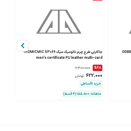
جاکارتی طرح چرم تائومیک میک TAOMICMIC S3066
کیف پول
men's certificate PU leather multi-card
1,200,000
%10
%48
8,000
622,000
تومان
خرید اقساطی
خرید 
ماهانه: 155,500 (۴ قسط)
ماهانه: 307,000 (