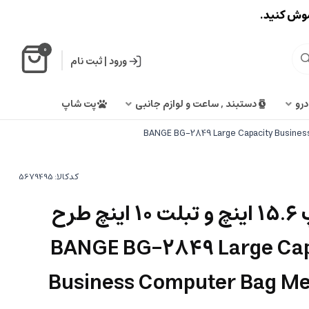
اموش کنید.
0
ورود
|
ثبت نام
درو
دستبند , ساعت و لوازم جانبی
پت شاپ
کدکالا:
کیف دوشی لپ تاپ 15.6 اینچ و تبلت 10 اینچ طرح
نج BANGE BG-2849 Large Capacity
Business Computer Bag Men