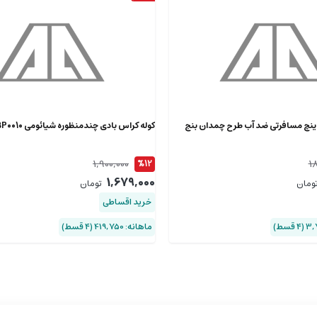
وله لپ تاپ 17.3 اینچ مسافرتی ضد آب طرح چمدان بنج
کوله کراس بادی چندمنظوره شیائومی DDBBP0010
1,900,000
1
%12
1,679,000
ومان
تومان
خرید اقساطی
ماهانه: 419,750 (۴ قسط)