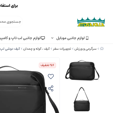
برای استفاد
لوازم جانبی موبایل
لوازم جانبی لب تاپ و کامپی
سرگرمی و ورزش
تجهیزات سفر
کیف ، کوله و چمدان
کیف دوشی لپ تاپ 15.6 اینچ و تبلت 10 اینچ طرح چمدان بنج usiness Computer Bag Mens Office Travel
%4
تخفیف