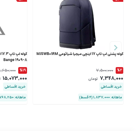
کوله پشتی لپ تاپ 17 اینچی میجیا شیائومی MJSWB01RM
ک
Bange 1909-8
8,650,000
7,500,000
%19
%2
15,073,000
7,348,000
تومان
ت
خرید اقساطی
خرید اقساطی
ماهانه: 1,837,000 (۴ قسط)
ماهانه: 3,768,250 (۴ قسط)