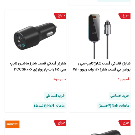
شارژر فندکی فست شارژ تایپ سی و
شارژر فندکی فست شارژ ماشین تایپ
یواس بی فست شارژ 120 وات ویوو WI-
سی 45 وات پاورولوژی PCCSR006
QC014 WIWU 120W Fast CAR
ناموجود
ناموجود
Charger
خرید اقساطی
خرید اقساطی
ماهانه: NaN (۴ قسط)
ماهانه: NaN (۴ قسط)