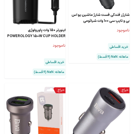
شارژر فندکی فست شارژ ماشین یو اس
بی و تایپ سی 100 وات شیائومی
CC07ZM
ناموجود
اینورتر 150 وات پاورولوژی
POWEROLOGY 150W CUP HOLDER
POWER INVERTER P150INVBK
ناموجود
خرید اقساطی
ماهانه: NaN (۴ قسط)
خرید اقساطی
ماهانه: NaN (۴ قسط)