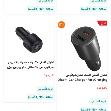
خرید اقساطی
خرید اقساطی
ماهانه: NaN (۴ قسط)
ماهانه: NaN (۴ قسط)
شارژر فندکی 130 وات همراه با کابل دو
سر تایپ سی 90 سانتی متری پاورولوژی
Powerology Ultra Quick Car
شارژر فندکی فست شارژ شیائومی
ناموجود
Charger PCCSR007-C
Xiaomi Car Charger Fast Charging
1A1C MDY-16-EQ توان 43 وات
ناموجود
خرید اقساطی
ماهانه: NaN (۴ قسط)
خرید اقساطی
ماهانه: NaN (۴ قسط)