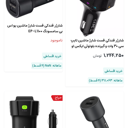
شارژر فندکی فست شارژ ماشین یو اس
بی سامسونگ EP-L1100
ناموجود
شارژر فندکی فست شارژ ماشین تایپ
سی 30 وات و گیرنده بلوتوثی ایکس او
BCC17
1,244,250
تومان
خرید اقساطی
ماهانه: NaN (۴ قسط)
خرید اقساطی
ماهانه: 311,063 (۴ قسط)