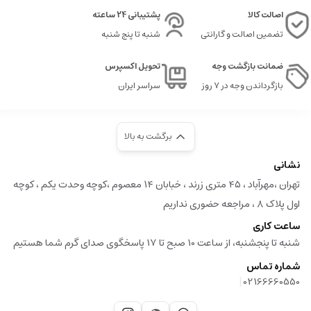
اصالت کالا
پشتیبانی 24 ساعته
تضمین اصالت و گارانتی
شنبه تا پنج شنبه
ضمانت بازگشت وجه
تحویل اکسپرس
بازگرداندن وجه در ۷ روز
سراسر ایران
برگشت به بالا
نشانی
تهران ،مهرآباد ، ۴۵ متری زرند ، خبابان ۱۴ معصوم ،کوچه وحدت یکم ، کوچه
اول پلاک ۸ ، مراجعه حضوری نداریم
ساعت کاری
شنبه تا پنجشنبه، از ساعت 10 صبح تا 17 پاسخگوی صدای گرم شما هستیم
شماره تماس
|
02166660550