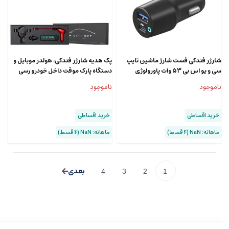
شارژر فندکی فست شارژ ماشین تایپ
پک هدیه شارژر فندکی، هولدر موبایل و
سی و یو اس بی 53 وات پاورولوژی
دستگاه پارک موقت داخل خودرو رسی
Recci car series car kit RGB-N05
PCCSR005
ناموجود
ناموجود
خرید اقساطی
خرید اقساطی
ماهانه: NaN (۴ قسط)
ماهانه: NaN (۴ قسط)
4
3
2
1