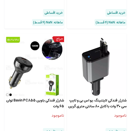
خرید اقساطی
خرید اقساطی
ماهانه: NaN (۴ قسط)
ماهانه: NaN (۴ قسط)
شارژر فندکی لایتنینگ، یو اس بی و تایپ
شارژر فندکی باوین Bavin PC855 توان
سی 30 وات با کابل 80 سانتی متری گرین
65 وات
GNRCC50WBK
ناموجود
ناموجود