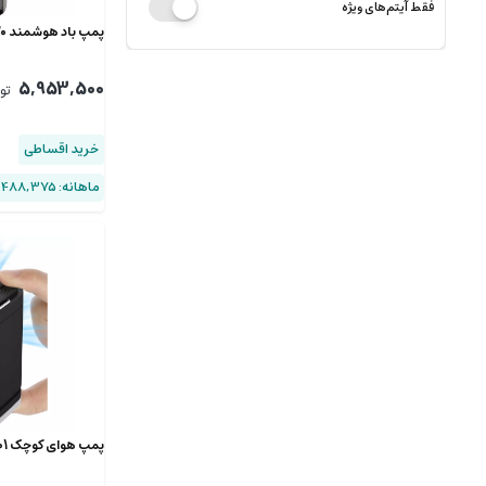
فقط آیتم‌های ویژه
پمپ باد هوشمند 120 وات ایکس او CZ017
5,953,500
تو
خرید اقساطی
ماهانه: 1,488,375 (۴ قسط)
پمپ هوای کوچک 66001