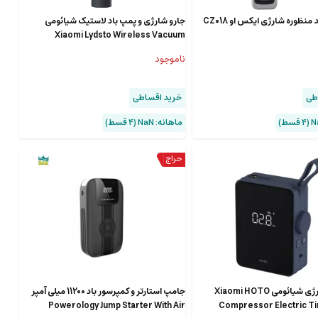
منظوره شارژی ایکس‌ او CZ018
جارو شارژی و پمپ باد لاستیک شیائومی
Xiaomi Lydsto Wireless Vacuum
Cleaner Car Air Pump
ناموجود
طی
خرید اقساطی
ماهانه: NaN (۴ قسط)
پمپ باد شارژی شیائومی Xiaomi HOTO
جامپ استارتر و کمپرسور باد 11200 میلی آمپر
Powerology Jump Starter With Air
Compressor Electric Tir