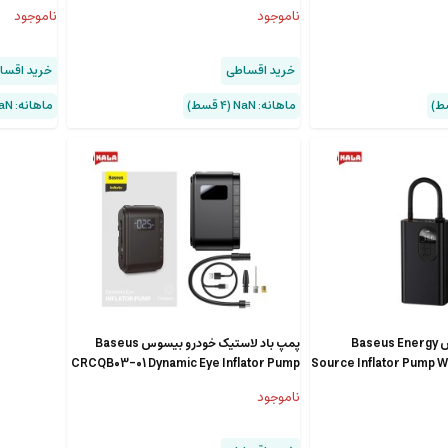
QWCQB001
BS-CG028
ناموجود
ناموجود
خرید اقساطی
خرید اقسا
ماهانه: NaN (۴ قسط)
ماهانه: NaN (۴ قسط)
کمپرسور باد بیسوس Baseus Energy
پمپ باد لاستیک خودرو بیسوس Baseus
CRCQB03-01 Dynamic Eye Inflator Pump
Source Inflator Pump W
ناموجود