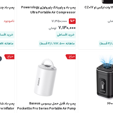
پمپ باد و پاوربانک پاورولوژی Powerology
پمپ ‌باد چند 
Ultra Portable Air Compressor
PPBCHA55
7,350,000
ناموجود
مان
%3
7,130,000
تومان
خرید اقساطی
خرید اقسا
ماهانه: 1,782,500 (۴ قسط)
ماهانه: NaN (۴ قسط)
پمپ باد قابل حمل بیسوس Baseus
e Inflator
PocketGo Pro Series Portable Air Pump