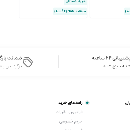
خرید اقساطی
ماهانه: NaN (۴ قسط)
شتیبانی 24 ساعته
ضمانت باز
نبه تا پنج شنبه
بازگرداندن وجه در 
ان
راهنمای خرید
قوانین و مقررات
حریم خصوصی