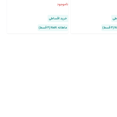
Compressor PPBCHA13
ناموجود
طی
خرید اقساطی
ماهانه: NaN (۴ قسط)