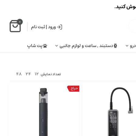
اموش کنید.
0
ورود
|
ثبت نام
درو
دستبند , ساعت و لوازم جانبی
پت شاپ
48
24
12
تعداد نمایش