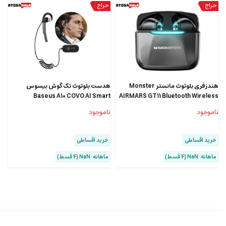
هندزفری بلوتوث مانستر Monster
هدست بلوتوث تک گوش بیسوس
Baseus A10 COVO AI Smart
AIRMARS GT11 Bluetooth Wireless
Wireless Earphones NGA10-A01
Headphones
ناموجود
ناموجود
خرید اقساطی
خرید اقساطی
ماهانه: NaN (۴ قسط)
ماهانه: NaN (۴ قسط)