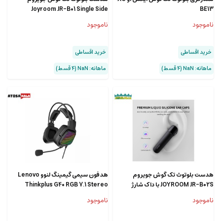
Joyroom JR-B01 Single Side
BE13
Bluetooth Headset
ناموجود
ناموجود
خرید اقساطی
خرید اقساطی
ماهانه: NaN (۴ قسط)
ماهانه: NaN (۴ قسط)
هدست بلوتوث تک گوش جویروم
هدفون سیمی گیمینگ لنوو Lenovo
JOYROOM JR-B02S با داک شارژ
Thinkplus G40 RGB 7.1 Stereo
Wired Gaming Headset
ناموجود
ناموجود