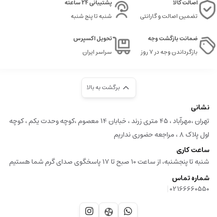
اصالت کالا
پشتیبانی 24 ساعته
تضمین اصالت و گارانتی
شنبه تا پنج شنبه
ضمانت بازگشت وجه
تحویل اکسپرس
بازگرداندن وجه در ۷ روز
سراسر ایران
برگشت به بالا
نشانی
تهران ،مهرآباد ، ۴۵ متری زرند ، خبابان ۱۴ معصوم ،کوچه وحدت یکم ، کوچه
اول پلاک ۸ ، مراجعه حضوری نداریم
ساعت کاری
شنبه تا پنجشنبه، از ساعت 10 صبح تا 17 پاسخگوی صدای گرم شما هستیم
شماره تماس
|
02166660550