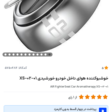
کدکالا:
5
خوشبوکننده هوای داخل خودرو خورشیدی XS-02-01
AIR FighterSeat Car Aromatherapy XS-02-01
از
1
رای
پرداخت در چهار قسط بدون کارمزد