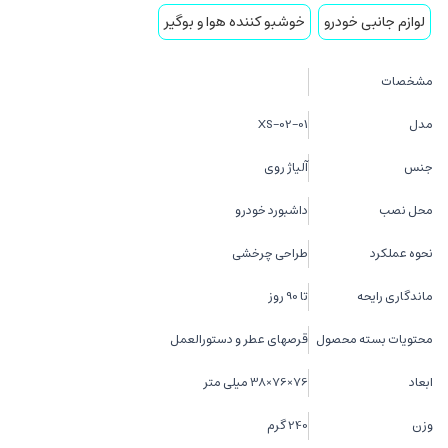
لوازم جانبی خودرو
خوشبو کننده هوا و بوگیر
مشخصات
مدل
XS-02-01
جنس
آلیاژ روی
محل نصب
داشبورد خودرو
نحوه عملکرد
طراحی چرخشی
ماندگاری رایحه
تا 90 روز
محتویات بسته محصول
قرصهای عطر و دستورالعمل
ابعاد
76×76×38 میلی متر
وزن
240 گرم