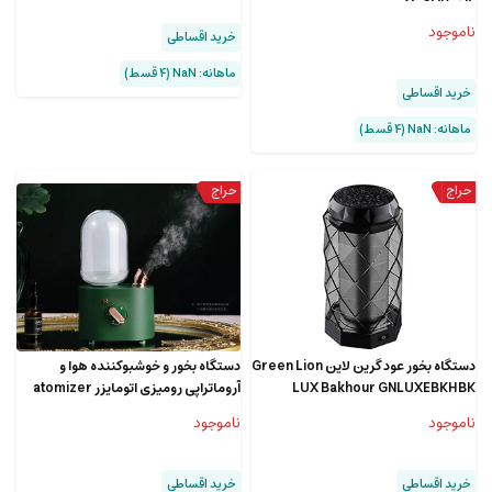
ناموجود
خرید اقساطی
ماهانه: NaN (۴ قسط)
خرید اقساطی
ماهانه: NaN (۴ قسط)
دستگاه بخور عود گرین لاین Green Lion
دستگاه بخور و خوشبوکننده هوا و
LUX Bakhour GNLUXEBKHBK
آروماتراپی رومیزی اتومایزر atomizer
desktop atmosphere light
ناموجود
ناموجود
humidifying aromatherapy machine
JP-ZQSD
خرید اقساطی
خرید اقساطی