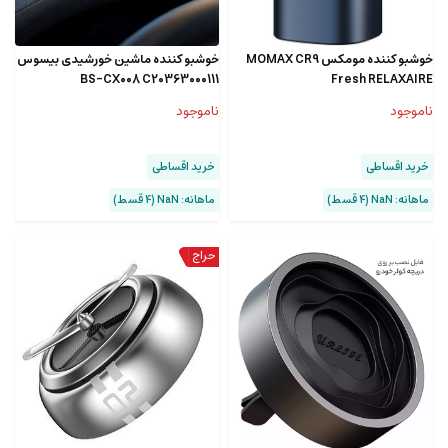
خوشبو کننده مومکس MOMAX CR9
خوشبو کننده ماشین خورشیدی بیسوس
BS-CX008 C20363000111
Fresh RELAXAIRE
ناموجود
ناموجود
خرید اقساطی
خرید اقساطی
ماهانه: NaN (۴ قسط)
ماهانه: NaN (۴ قسط)