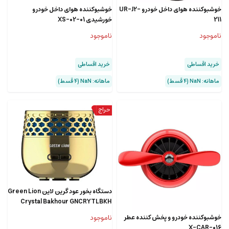
خوشبوکننده هوای داخل خودرو UR-J2-
خوشبوکننده هوای داخل خودرو
211
خورشیدی XS-02-01
ناموجود
ناموجود
خرید اقساطی
خرید اقساطی
ماهانه: NaN (۴ قسط)
ماهانه: NaN (۴ قسط)
دستگاه بخور عود گرین لاین Green Lion
Crystal Bakhour GNCRYTLBKH
خوشبوکننده خودرو و پخش کننده عطر
ناموجود
X-CAR-016