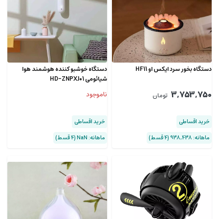
دستگاه بخور سرد ایکس او HF11
دستگاه خوشبو کننده هوشمند هوا
شیائومی HD-ZNPXJ01
3,753,750
ناموجود
تومان
خرید اقساطی
خرید اقساطی
ماهانه: 938,438 (۴ قسط)
ماهانه: NaN (۴ قسط)