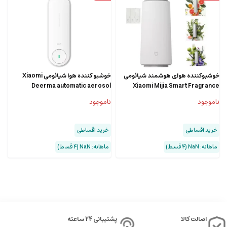
خوشبوکننده هوای هوشمند شیائومی
خوشبو کننده هوا شیائومی Xiaomi
Deerma automatic aerosol
Xiaomi Mijia Smart Fragrance
dispenser DEM-PX830
Machine MJTXJ01XW
ناموجود
ناموجود
خرید اقساطی
خرید اقساطی
ماهانه: NaN (۴ قسط)
ماهانه: NaN (۴ قسط)
اصالت کالا
پشتیبانی 24 ساعته