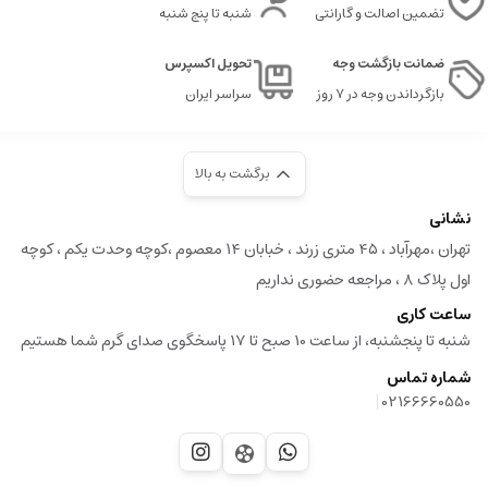
تضمین اصالت و گارانتی
شنبه تا پنج شنبه
ضمانت بازگشت وجه
تحویل اکسپرس
بازگرداندن وجه در ۷ روز
سراسر ایران
برگشت به بالا
نشانی
تهران ،مهرآباد ، ۴۵ متری زرند ، خبابان ۱۴ معصوم ،کوچه وحدت یکم ، کوچه
اول پلاک ۸ ، مراجعه حضوری نداریم
ساعت کاری
شنبه تا پنجشنبه، از ساعت 10 صبح تا 17 پاسخگوی صدای گرم شما هستیم
شماره تماس
|
02166660550