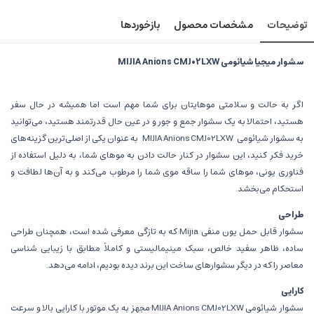
توضیحات
مشخصات محصول
بازخوردها
سشوار میجیا شیائومی MIJIA Anions CMJ02LXW
اگر به حالت و سلامتی موهایتان برای شما مهم است اما همیشه در حال سفر
هستید، احتمالا به یک سشوار جمع و جور و در عین حال قدرتمند هستید، می‌توانید
به سشوار شیائومی
MIJIA Anions CMJ02LXW
به عنوان یکی از اصلی‌ترین گزینه‌های
خرید فکر کنید، این سشوار در کنار حالت دادن به موهای شما، به دلیل استفاده از
فناوری یونی، موهای شما را ساقه موی شما را مرطوب می‌کند و به آن‌ها لطافت و
استحکام می‌بخشد.
طراحی
سشوار قابل حمل یون منفی Mijia که به تازگی معرفی شده است، همچنان طراحی
ساده، ظاهر سفید خالص، سبک مینیمالیستی و کاملاً مطابق با زیبایی شناسی
معاصر را که در دیگر سشوارهای ساخت این برند دیده بودیم، ادامه می‌دهد.
کارایی
سشوار شیائومی MIJIA Anions CMJ02LXW مجهز به یک موتور با کارایی بالا و سرعت