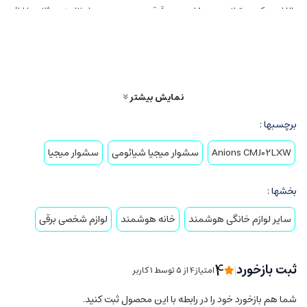
بالا است که می‌تواند به 18000 دور در دقیقه برسد و سرعت باد 12 متر بر ثانیه را ارائه
کند. ژنراتور یون منفی تعبیه شده در این سشوار، یون‌های منفی تولید می‌کند تا
الکتریسیته ساکن مو را خنثی کند، مو را لطیف تر کرده و از کیفیت مو محافظت کند.
نمایش بیشتر
برچسبها :
Anions CMJ02LXW
سشوار میجیا شیائومی
سشوار میجیا
بخشها :
سایر لوازم خانگی هوشمند
خانه هوشمند
لوازم شخصی برقی
4
ثبت بازخورد
|
امتیاز4 از ۵ توسط 1 کاربر
شما هم بازخورد خود را در رابطه با این محصول ثبت کنید.