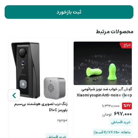
ثبت بازخورد
محصولات مرتبط
گوش گیر خواب ضد نویز شیائومی
Xiaomi youpin Anti-noise sleep
earplugs EARPLUGS ( یک جفت )
زنگ درب تصویری هوشمند بی‌سیم
1,320,000
%47
بلورمز D10C
آب 
697,000
تومان
موجود
9
خرید اقساطی
00
ماهانه: 174,250 (۴ قسط)
خرید اقساطی
خ