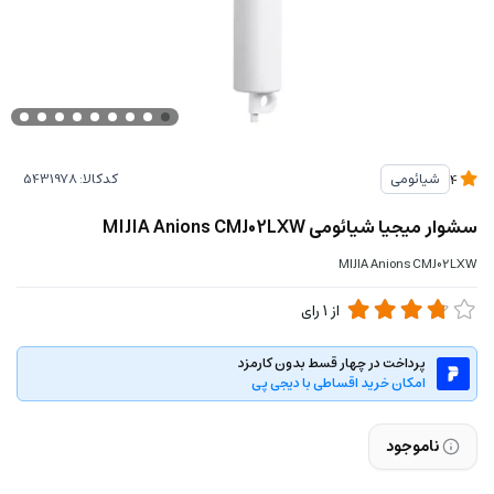
کدکالا:
شیائومی
4
سشوار میجیا شیائومی MIJIA Anions CMJ02LXW
MIJIA Anions CMJ02LXW
از
1
رای
پرداخت در چهار قسط بدون کارمزد
امکان خرید اقساطی با دیجی پی
ناموجود