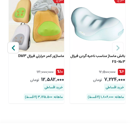
بالش ماساژ مناسب ناحیه گردن فیزال
ماساژور کمر حرارتی فیزال DM3
ما
FS-N03
شار
14,000,000
7,500,000
9
%10
%4
00
12,582,000
7,224,000
تومان
تومان
خرید اقساطی
خرید اقساطی
خ
ماهانه: 1,806,000 (۴ قسط)
ماهانه: 3,145,500 (۴ قسط)
ماهان