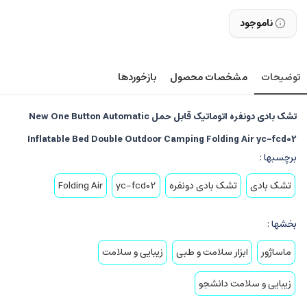
ناموجود
توضیحات
مشخصات محصول
بازخوردها
تشک بادی دونفره اتوماتیک قابل حمل New One Button Automatic
Inflatable Bed Double Outdoor Camping Folding Air yc-fcd02
برچسبها :
تشک بادی
تشک بادی دونفره
yc-fcd02
Folding Air
بخشها :
ماساژور
ابزار سلامت و طبی
زیبایی و سلامت
زیبایی و سلامت دانشجو