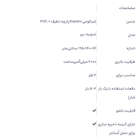
مشخصات
جنس
شیائومی Xiaomiپارچه لطیف + PVC
مدل
yc-fcd02
اندازه
14×140×195 سانتی‌متر
ظرفیت باتری
4000 میلی‌آمپر‌ساعت
مناسب برای
2 نفر
دفعات استفاده با یک بار
5-6 بار
شارژ
قابلیت تاشو
دارای کیسه ذخیره سازی
برای حمل آسانتر