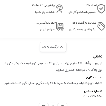
اصالت کالا
پشتیبانی 24 ساعته
تضمین اصالت و گارانتی
شنبه تا پنج شنبه
ضمانت بازگشت وجه
تحویل اکسپرس
بازگرداندن وجه در ۷ روز
سراسر ایران
برگشت به بالا
نشانی
تهران ،مهرآباد ، ۴۵ متری زرند ، خبابان ۱۴ معصوم ،کوچه وحدت یکم ، کوچه
اول پلاک ۸ ، مراجعه حضوری نداریم
ساعت کاری
شنبه تا پنجشنبه، از ساعت 10 صبح تا 17 پاسخگوی صدای گرم شما هستیم
شماره تماس
|
02166660550