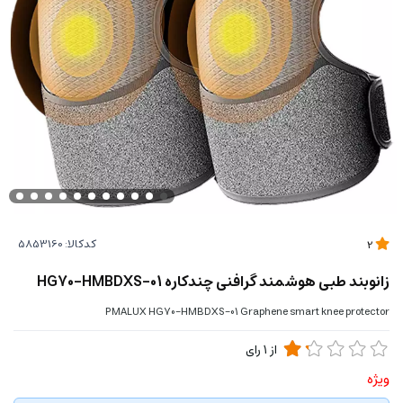
کدکالا:
2
زانوبند طبی هوشمند گرافنی چندکاره HG70-HMBDXS-01
PMALUX HG70-HMBDXS-01 Graphene smart knee protector
از
1
رای
ویژه