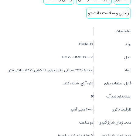
زیبایی و سلامت دانشجو
مشخصات
برند
PMALUX
مدل
HG70-HMBDXS-01
ابعاد
بدنه 68*32 سانتی متر و برای بند کشی 70*5 سانتی متر
قابل استفاده برای
زانو، آرنج، شانه، کتف
استاندارد ضد آب
ظرفیت باتری
6000 میلی آمپر
مدت زمان شارژ گیری
دو ساعت
مدت زمان شارژ دهی
7 روز (روزی نیم ساعت)