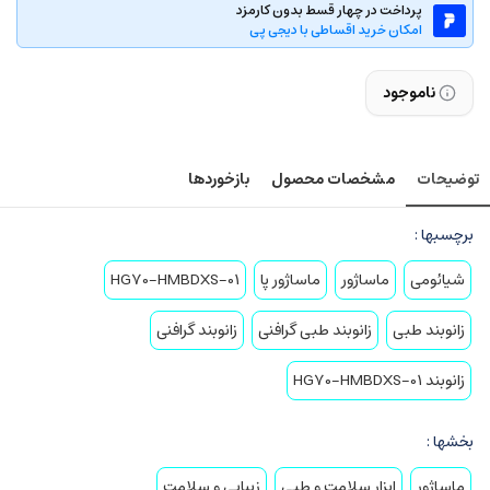
پرداخت در چهار قسط بدون کارمزد
امکان خرید اقساطی با دیجی پی
ناموجود
توضیحات
مشخصات محصول
بازخوردها
برچسبها :
شیائومی
ماساژور
ماساژور پا
HG70-HMBDXS-01
زانوبند طبی
زانوبند طبی گرافنی
زانوبند گرافنی
زانوبند HG70-HMBDXS-01
بخشها :
ماساژور
ابزار سلامت و طبی
زیبایی و سلامت