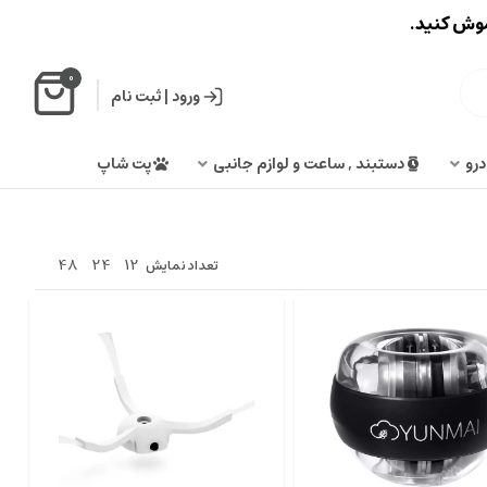
اموش کنید.
0
ورود
|
ثبت نام
درو
دستبند , ساعت و لوازم جانبی
پت شاپ
48
24
12
تعداد نمایش