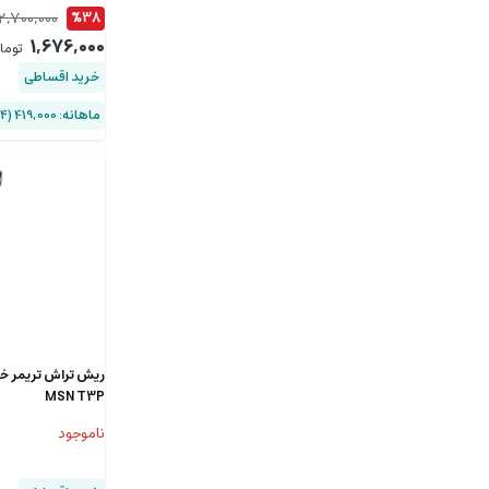
Nail Clipper
2,700,000
%38
1,676,000
توما
خرید اقساطی
ماهانه: 419,000 (۴ قسط)
ریش تراش تریمر خ
MSN T3P
ناموجود