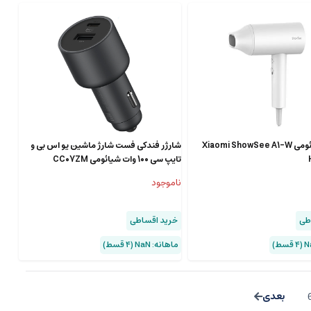
سشوار شیائومی Xiaomi ShowSee A1-W
شارژر فندکی فست شارژ ماشین یو اس بی و
تایپ سی 100 وات شیائومی CC07ZM
ناموجود
طی
خرید اقساطی
ماهانه: NaN (۴ قسط)