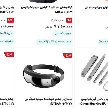
ونی جوردن و جودی
کوله پشتی لپ تاپ 17 اینچی میجیا شیائومی
YMGB-Z702
MJSWB01RM
,000
7,500,000
%16
%2
,096,000
7,348,000
ن
تومان
خرید اقساطی
خرید اقسا
ماهانه: 1,837,000 (۴ قسط)
ماهانه: 524,000 (۴ قسط)
یکور و ناخن گیر شیائومی
ماساژور چشم هوشمند میجیا شیائومی
r KT5531
MJYBAM01YMYY
Xiaomi HuoHou HU00