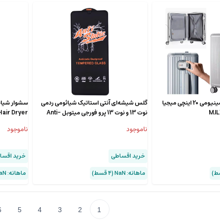
چمدان چرخ دار آلومینیومی 20 اینچی میجیا
گلس شیشه‌ای آنتی استاتیک شیائومی ردمی
نوت 13 و نوت 13 پرو فورجی میتوبل Anti-
Hair Dryer
Static
ناموجود
ناموجود
خرید اقساطی
خرید اقسا
ماهانه: NaN (۴ قسط)
ماهانه: NaN (۴ قسط)
6
5
4
3
2
1