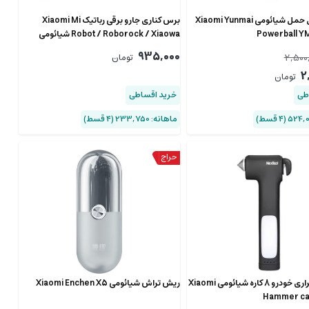
پاوربال قابل حمل شیائومی Xiaomi Yunmai
برس کناری جارو برقی رباتیک Xiaomi Mi
Powerball 
Robot / Roborock / Xiaowa شیائومی
SDBS01RR
935,000
2,500
تومان
2
تومان
طی
خرید اقساطی
ماهانه: 233,750 (۴ قسط)
چکش اضطراری خودرو 8 کاره شیائومی Xiaomi
ریش تراش شیائومی Xiaomi Enchen X5
Hammer ca