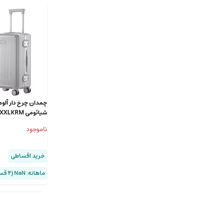
شیائومی MJLXXLKRM
ناموجود
خرید اقساطی
ماهانه: NaN (۴ قسط)