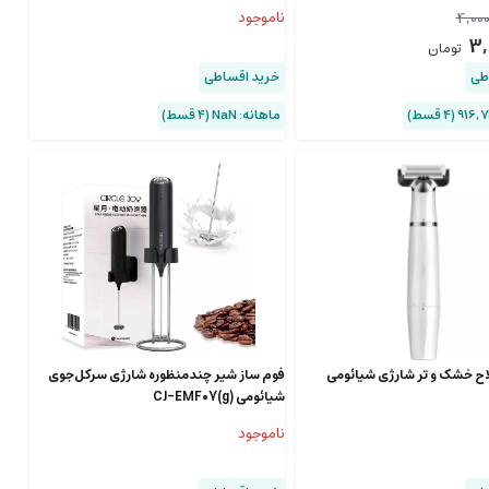
4,000
ناموجود
3,
تومان
طی
خرید اقساطی
ماهانه: NaN (۴ قسط)
ح خشک و تر شارژی شیائومی
فوم ساز شیر چندمنظوره شارژی سرکل‌جوی
شیائومی CJ-EMF07(g)
ناموجود