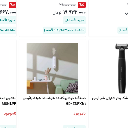
,000
21,000,000
%8
%5
667,000
19,932,000
ن
تومان
خرید اقساطی
خرید اقسا
ماهانه: 4,983,000 (۴ قسط)
ماهانه: 916,750 (۴ قسط)
شک و تر شارژی شیائومی
دستگاه خوشبو کننده هوشمند هوا شیائومی
ماشین اصلا
MSN L4P
HD-ZNPXJ01
ناموجود
ناموجود