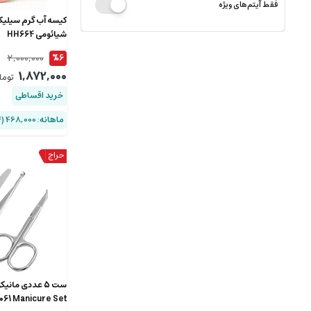
فقط آیتم‌های ویژه
کیسه آب گرم سیلیک
شیائومی HH664
2,000,000
%6
1,872,000
توما
خرید اقساطی
ماهانه: 468,000 (۴ قسط)
ست 5 عددی مان
61 Manicure Set